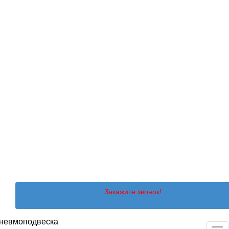
Закажите звонок!
невмоподвеска