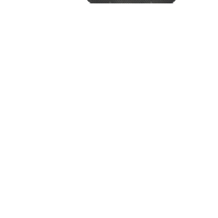
Дешевле обычного оригинала на 18 %
Оригинальный пневмобаллон БМВ X5 (e53) задний левый с
увеличенным ресурсом
Пневмобаллон совместим с БМВ X5 (e53), и не требует