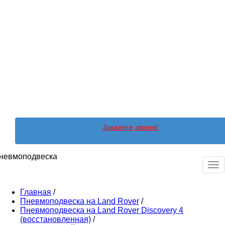
Закажите звонок!
невмоподвеска
Ме
Главная
/
Пневмоподвеска на Land Rover
/
Пневмоподвеска на Land Rover Discovery 4
(восстановленная)
/